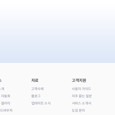
스
자료
고객지원
소개
고객사례
사용자 가이드
 자동화
블로그
자주 묻는 질문
 갤러리
업데이트 소식
서비스 소개서
우드바우처
도입 문의