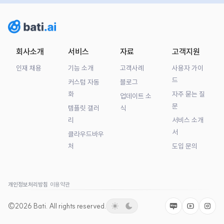
회사소개
서비스
자료
고객지원
인재 채용
기능 소개
고객사례
사용자 가이
드
커스텀 자동
블로그
화
자주 묻는 질
업데이트 소
문
템플릿 갤러
식
리
서비스 소개
서
클라우드바우
처
도입 문의
개인정보처리방침
이용약관
©2026
Bati.
All rights reserved.
Naver
Youtube
Insta