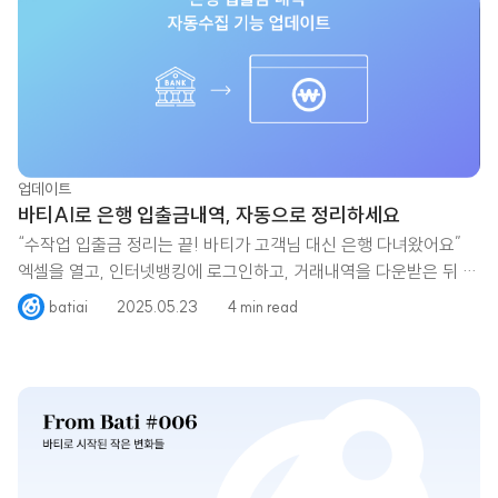
업데이트
바티AI로 은행 입출금내역, 자동으로 정리하세요
“수작업 입출금 정리는 끝! 바티가 고객님 대신 은행 다녀왔어요”
엑셀을 열고, 인터넷뱅킹에 로그인하고, 거래내역을 다운받은 뒤 복
사해서 붙여넣기… 매일 반복되는
batiai
2025.05.23
4 min read