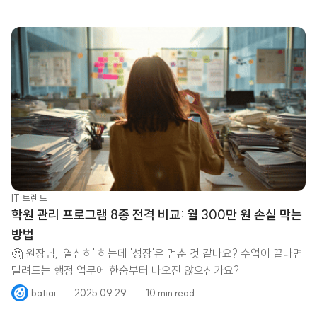
IT 트렌드
학원 관리 프로그램 8종 전격 비교: 월 300만 원 손실 막는
방법
🤔 원장님, '열심히' 하는데 '성장'은 멈춘 것 같나요? 수업이 끝나면
밀려드는 행정 업무에 한숨부터 나오진 않으신가요?
batiai
2025.09.29
10 min read