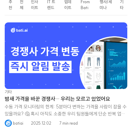
추
전
인사
IT 트
업데
From
행사/세
기
천
체
이트
렌드
이트
Bati
미나
타
LATEST
기타
밤새 가격을 바꾼 경쟁사… 우리는 모르고 있었어요
수동 가격 모니터링의 한계: 5분마다 변하는 가격을 사람이 잡을 수
있을까요? 🤔 혹시 아직도 소중한 우리 팀원들에게 단순 반복 업무
인 엑셀
batiai
2025.12.02
7 min read