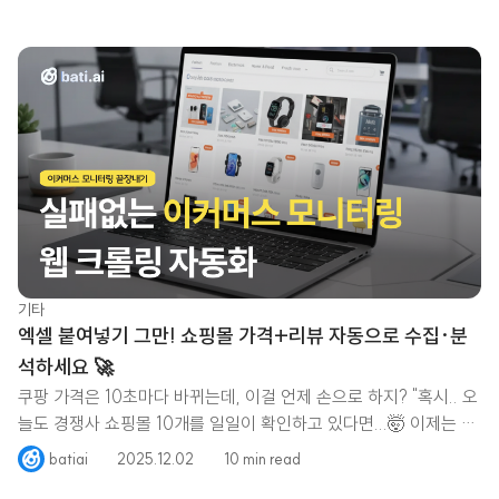
기타
엑셀 붙여넣기 그만! 쇼핑몰 가격+리뷰 자동으로 수집·분
석하세요 🚀
쿠팡 가격은 10초마다 바뀌는데, 이걸 언제 손으로 하지? "혹시.. 오
늘도 경쟁사 쇼핑몰 10개를 일일이 확인하고 있다면...🤯 이제는 자
동화가 꼭
batiai
2025.12.02
10 min read