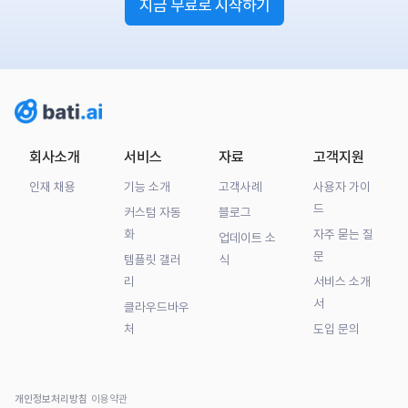
지금 무료로 시작하기
회사소개
서비스
자료
고객지원
인재 채용
기능 소개
고객사례
사용자 가이
드
커스텀 자동
블로그
화
자주 묻는 질
업데이트 소
문
템플릿 갤러
식
리
서비스 소개
서
클라우드바우
처
도입 문의
개인정보처리방침
이용약관