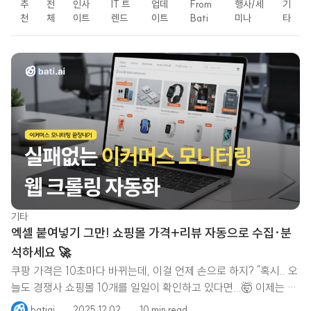
추
전
인사
IT 트
업데
From
행사/세
기
천
체
이트
렌드
이트
Bati
미나
타
LATEST
기타
엑셀 붙여넣기 그만! 쇼핑몰 가격+리뷰 자동으로 수집·분
석하세요 🚀
쿠팡 가격은 10초마다 바뀌는데, 이걸 언제 손으로 하지? "혹시.. 오
늘도 경쟁사 쇼핑몰 10개를 일일이 확인하고 있다면...🤯 이제는 자
동화가 꼭
batiai
2025.12.02
10 min read